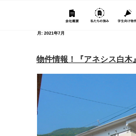
コ
ン
テ
ン
月:
2021年7月
ツ
へ
ス
物件情報！『アネシス白木』
キ
ッ
プ