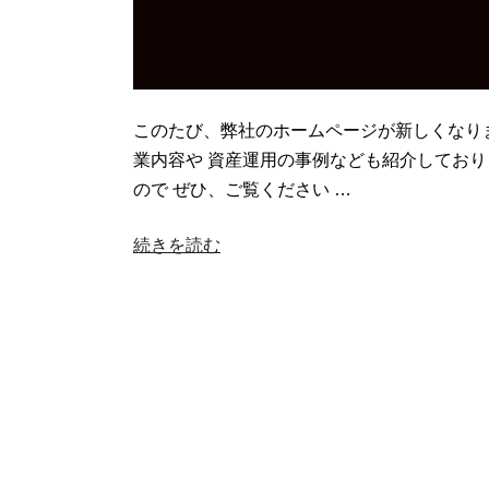
このたび、弊社のホームページが新しくなりま
業内容や 資産運用の事例なども紹介しており
ので ぜひ、ご覧ください …
“ホ
続きを読む
ー
ム
ペ
ー
ジ
が
新
し