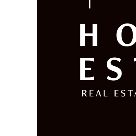
さ
い！”
の