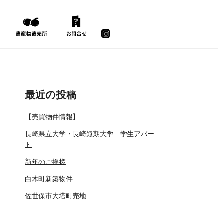
最近の投稿
【売買物件情報】
長崎県立大学・長崎短期大学 学生アパー
ト
新年のご挨拶
白木町新築物件
佐世保市大塔町売地