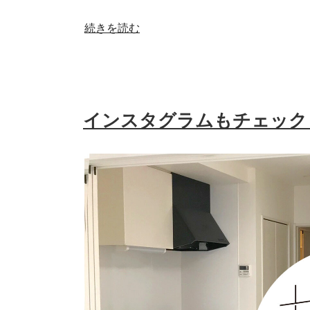
“物
続きを読む
件
情
報！
『ア
インスタグラムもチェック
ネ
シ
ス
白
木』
303
号
室
値
下
げ