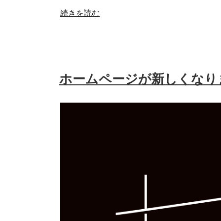
“イ
続きを読む
ン
ス
タ
グ
ホームページが新しくなり
ラ
ム
も
チ
ェ
ッ
ク
し
て
く
だ