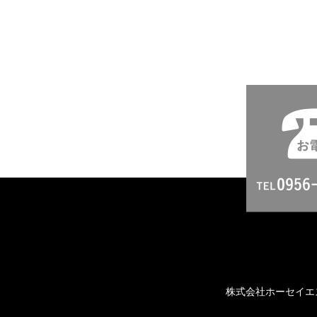
く
な
り
ま
し
た。”
の
株式会社ホーセイエ